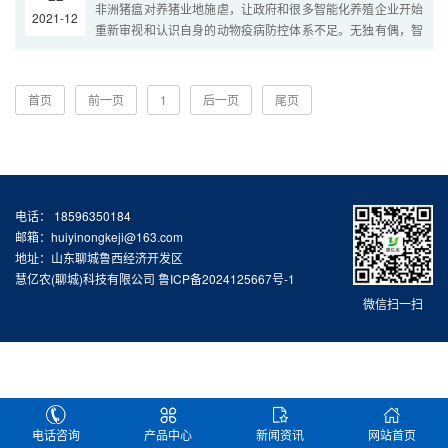
非洲猪瘟对养猪业地施虐，让政府和很多智能化养殖企业开始
2021-12
重新审视和认识自身的动物疫病防控体系不足。无独有偶，智
能化养殖又被行业媒体提上了屏幕。智能化养殖，顾名思义···
首页
前一页
1
后一页
尾页
电话： 18596350184
邮箱：huiyinongkeji@163.com
地址：山东聊城鲁西经济开发区
慧亿农(聊城)科技有限公司
鲁ICP备2024125667号-1
微信扫一扫
电话咨询
产品中心
新闻资讯
网站首页